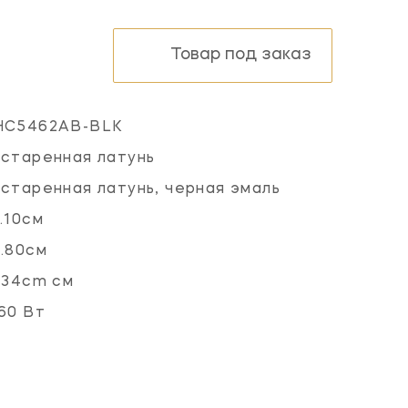
Товар под заказ
HC5462AB-BLK
старенная латунь
старенная латунь, черная эмаль
.10см
.80см
.34cm см
60 Вт