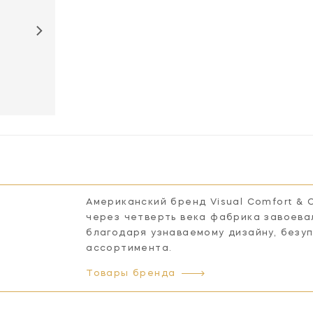
CHC5462AB-
CHC5462BZ-
CHC5462BZ-
CHC5
WHT
BLK
CG
W
Американский бренд Visual Comfort & 
через четверть века фабрика завоева
благодаря узнаваемому дизайну, безу
ассортимента.
Товары бренда