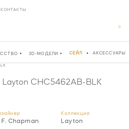
КОНТАКТЫ
0
•
•
•
СЕЙЛ
АКСЕССУАРЫ
УССТВО
3D-МОДЕЛИ
BLK
 Layton
CHC5462AB-BLK
изайнер
Коллекция
. F. Chapman
Layton