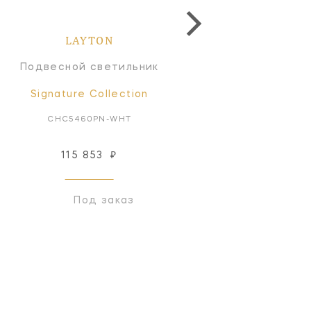
LAYTON
LAYTON
Подвесной светильник
Подвесной светильн
Signature Collection
Signature Collectio
CHC5460PN-WHT
CHC5460AB-WHT
115 853
₽
115 853
₽
Под заказ
Под заказ