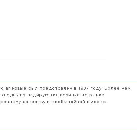
462BZ-
CHC5462PN-
CHC5462PN-
CHC5462PN-
HT
BLK
CG
WHT
Co впервые был представлен в 1987 году. Более чем
ла одну из лидирующих позиций на рынке
пречному качеству и необычайной широте