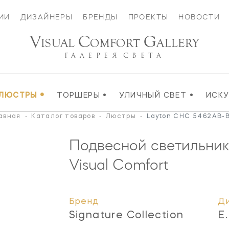
ИИ
ДИЗАЙНЕРЫ
БРЕНДЫ
ПРОЕКТЫ
НОВОСТИ
V
C
G
ISUAL
OMFORT
ALLERY
ГАЛЕРЕЯ
СВЕТА
•
•
•
ЛЮСТРЫ
ТОРШЕРЫ
УЛИЧНЫЙ СВЕТ
ИСК
авная
-
Каталог товаров
-
Люстры
-
Layton CHC 5462AB-
Подвесной светильник
Visual Comfort
Бренд
Д
Signature Collection
E