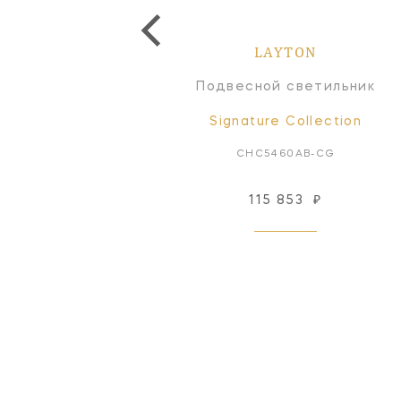
LAYTON
LAYTON
Бра
Подвесной светильник
Signature Collection
Signature Collection
CHD2455BZ-CG
CHC5460AB-CG
113 117
₽
115 853
₽
Под заказ