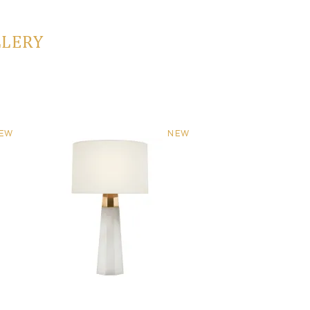
LLERY
EW
NEW