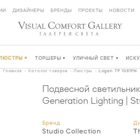
ИИ
ДИЗАЙНЕРЫ
БРЕНДЫ
ПРОЕКТЫ
НОВОСТИ
V
C
G
ISUAL
OMFORT
ALLERY
ГАЛЕРЕЯ
СВЕТА
•
•
•
ЛЮСТРЫ
ТОРШЕРЫ
УЛИЧНЫЙ СВЕТ
ИСК
Главная
-
Каталог товаров
-
Люстры
-
Logan TP 1061PN
Подвесной светильни
Generation Lighting | St
Бренд
Д
Studio Collection
T