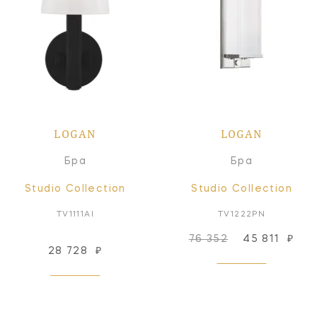
LOGAN
LOGAN
Бра
Бра
Studio Collection
Studio Collection
TV1111AI
TV1222PN
76 352
45 811
₽
28 728
₽