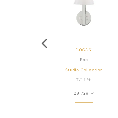
LOGAN
LOGAN
Настольная лампа
Бра
Studio Collection
Studio Collection
TT1051PN1*
TV1111PN
28 728
₽
Снят с производства