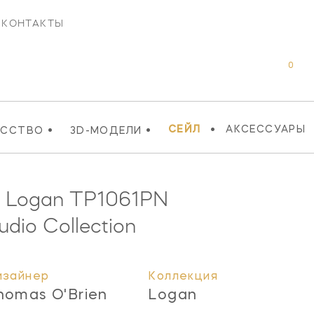
КОНТАКТЫ
0
•
•
•
СЕЙЛ
АКСЕССУАРЫ
УССТВО
3D-МОДЕЛИ
к Logan
TP1061PN
udio Collection
изайнер
Коллекция
homas O'Brien
Logan