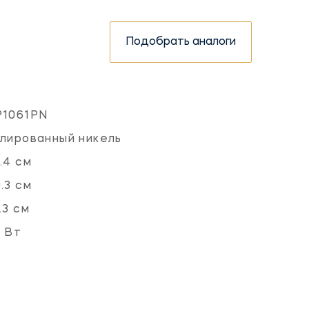
Подобрать аналоги
P1061PN
лированный никель
.4 см
.3 см
.3 см
 Вт