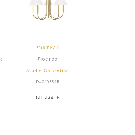
PORTEAU
к
Люстра
Studio Collection
DJC1035SB
121 239
₽