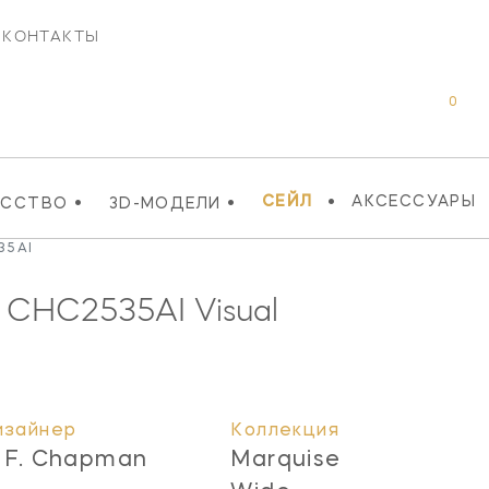
КОНТАКТЫ
0
•
•
•
СЕЙЛ
АКСЕССУАРЫ
УССТВО
3D-МОДЕЛИ
35AI
e
CHC2535AI
Visual
изайнер
Коллекция
. F. Chapman
Marquise