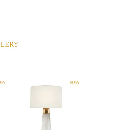
LLERY
EW
NEW