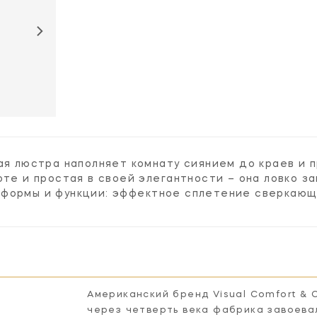
CHC2535GI
кая люстра наполняет комнату сиянием до краев и
оте и простая в своей элегантности – она ловко з
формы и функции: эффектное сплетение сверкающи
Американский бренд Visual Comfort & 
через четверть века фабрика завоева