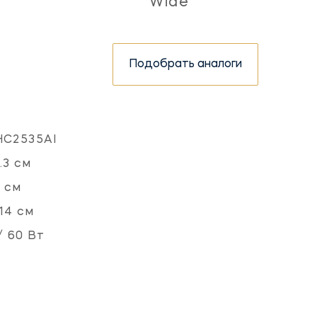
Wide
Подобрать аналоги
HC2535AI
.3 см
 см
14 см
/ 60 Вт