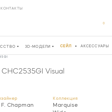
КОНТАКТЫ
0
•
•
•
СЕЙЛ
АКСЕССУАРЫ
УССТВО
3D-МОДЕЛИ
35GI
e
CHC2535GI
Visual
изайнер
Коллекция
. F. Chapman
Marquise