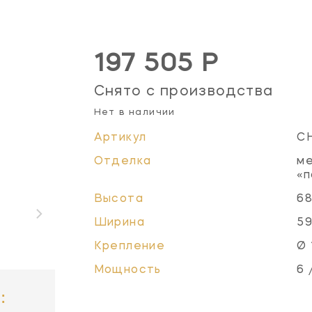
197 505 Р
Снято с производства
Нет в наличии
Артикул
C
Отделка
ме
«п
Высота
68
Ширина
59
Крепление
Ø 
Мощность
6 
: