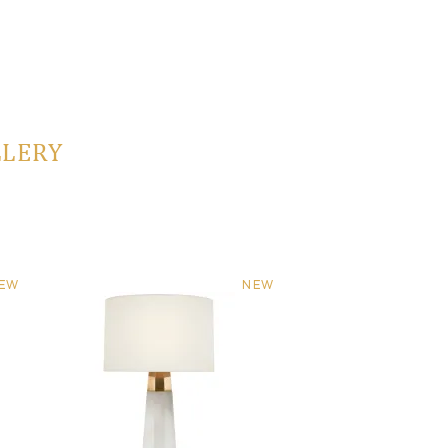
LLERY
EW
NEW