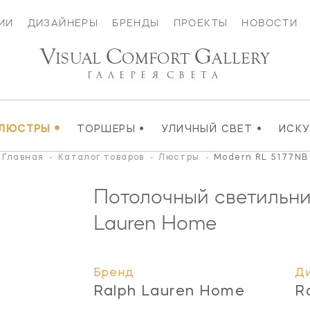
ИИ
ДИЗАЙНЕРЫ
БРЕНДЫ
ПРОЕКТЫ
НОВОСТИ
V
C
G
ISUAL
OMFORT
ALLERY
ГАЛЕРЕЯ
СВЕТА
•
•
•
ЛЮСТРЫ
ТОРШЕРЫ
УЛИЧНЫЙ СВЕТ
ИСК
Главная
-
Каталог товаров
-
Люстры
-
Modern RL 5177NB
Потолочный светильн
Lauren Home
Бренд
Д
Ralph Lauren Home
R