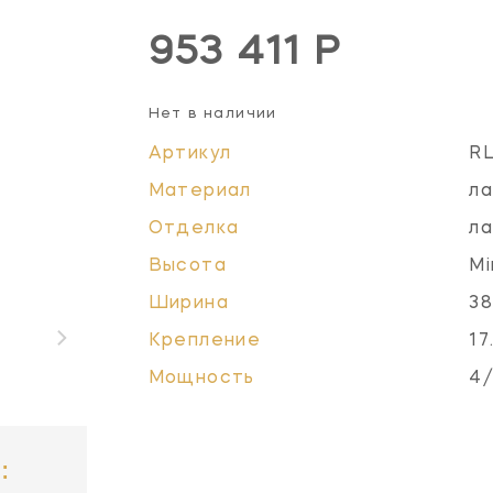
953 411 Р
Нет в наличии
Артикул
R
Материал
ла
Отделка
ла
Высота
Mi
Ширина
38
Крепление
17
Мощность
4/
: