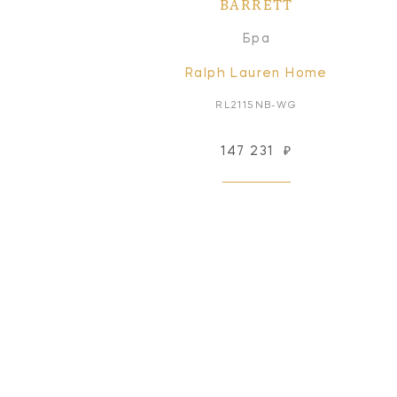
BARRETT
Бра
Ralph Lauren Home
RL2115NB-WG
147 231
₽