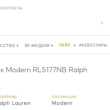
КОНТАКТЫ
0
•
•
•
СЕЙЛ
АКСЕССУАРЫ
УССТВО
3D-МОДЕЛИ
ик Modern
RL5177NB
Ralph
изайнер
Коллекция
alph Lauren
Modern