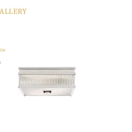
GALLERY
EW