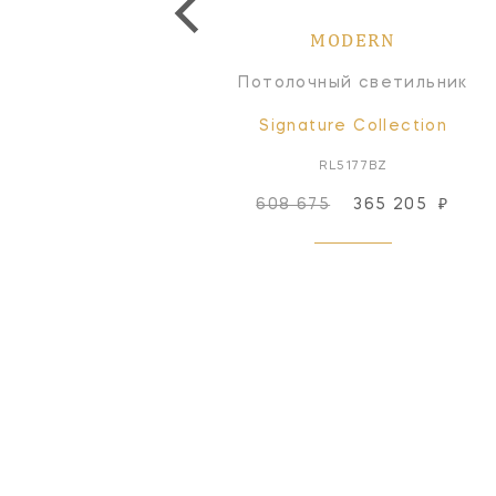
MODERN
MODERN
Бра
Потолочный светильник
Signature Collection
Signature Collection
TOB2328PN-NP
RL5177BZ
608 675
365 205
₽
Снят с производства