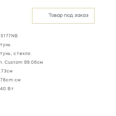
Товар под заказ
L5177NB
тунь
тунь, стекло
n. Custom 99.06см
.73см
.78cm см
40 Вт