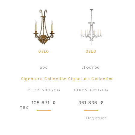
O
OSLO
OSLO
а
Бра
Люстра
Л
ollection
Signature Collection
Signature Collection
Signatur
BSL-CG
CHD2550GI-CG
CHC1550BSL-CG
CHC15
108 671
₽
361 836
₽
260
оизводства
Под заказ