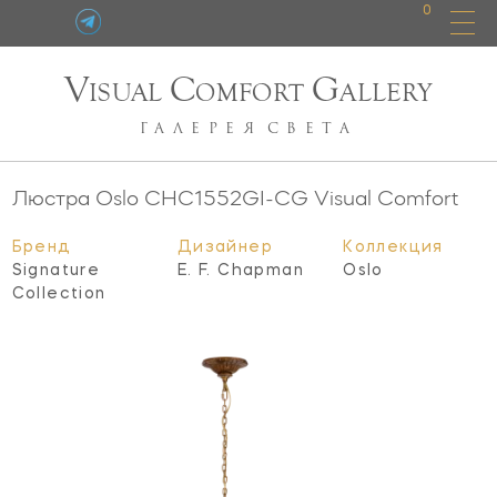
0
V
C
G
ISUAL
OMFORT
ALLERY
ГАЛЕРЕЯ
СВЕТА
Люстра Oslo
CHC1552GI-CG
Visual Comfort
Бренд
Дизайнер
Коллекция
Signature
E. F. Chapman
Oslo
Collection