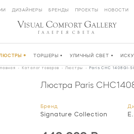
ИИ
ДИЗАЙНЕРЫ
БРЕНДЫ
ПРОЕКТЫ
НОВОСТИ
V
C
G
ISUAL
OMFORT
ALLERY
ГАЛЕРЕЯ
СВЕТА
•
•
•
ЛЮСТРЫ
ТОРШЕРЫ
УЛИЧНЫЙ СВЕТ
ИСК
Главная
-
Каталог товаров
-
Люстры
-
Paris CHC 1408GI-
Люстра Paris
CHC140
Бренд
Д
Signature Collection
E