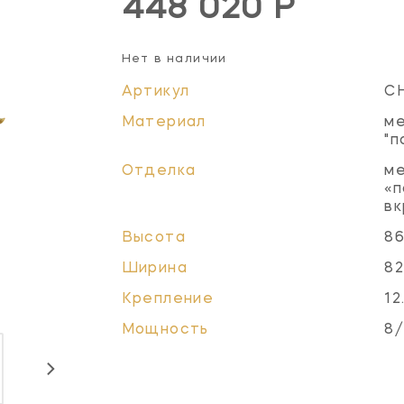
448 020 Р
Нет в наличии
Артикул
C
Материал
ме
"п
Отделка
ме
«п
вк
Высота
86
Ширина
82
Крепление
12
Мощность
8/