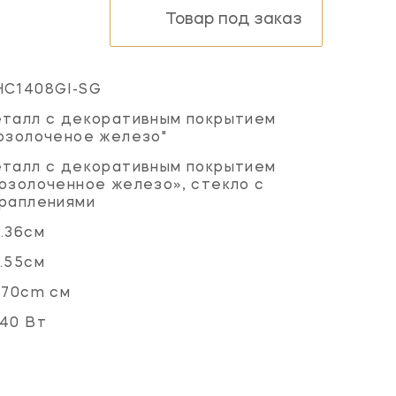
Товар под заказ
HC1408GI-SG
талл с декоративным покрытием
озолоченое железо"
талл с декоративным покрытием
озолоченное железо», стекло с
раплениями
.36см
.55см
.70cm см
40 Вт