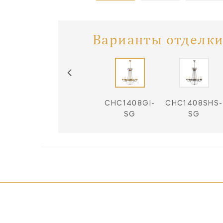
Варианты отделки
CHC1408AB-
CHC1408GI-
CHC1408SHS-
SG
SG
SG