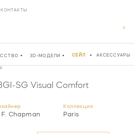
КОНТАКТЫ
0
•
•
•
СЕЙЛ
АКСЕССУАРЫ
УССТВО
3D-МОДЕЛИ
SG
8GI-SG
Visual Comfort
изайнер
Коллекция
. F. Chapman
Paris