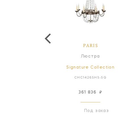
PARIS
PARIS
Люстра
Люстра
Signature Collection
Signature Collection
CHC1426PS-SG
CHC1426SHS-SG
361 836
₽
Снят с производства
Под заказ