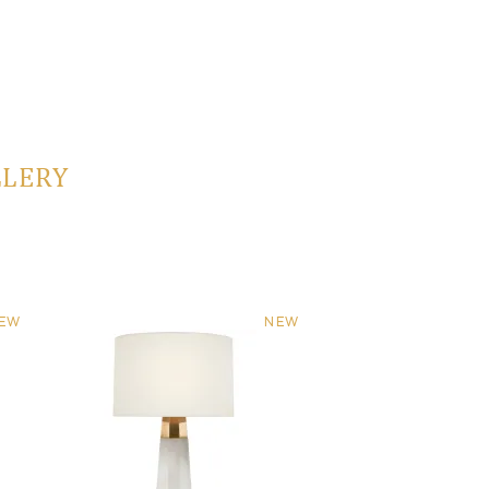
LLERY
EW
NEW