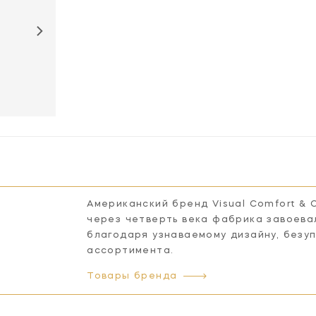
CHC4206PS-
SG
Американский бренд Visual Comfort & 
через четверть века фабрика завоева
благодаря узнаваемому дизайну, безу
ассортимента.
Товары бренда