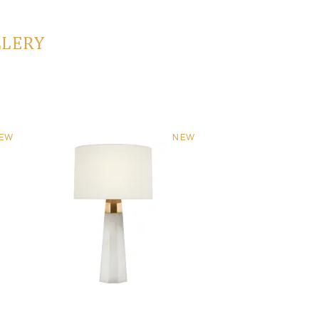
LLERY
EW
NEW