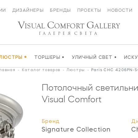
ИИ
ДИЗАЙНЕРЫ
БРЕНДЫ
ПРОЕКТЫ
НОВОСТИ
V
C
G
ISUAL
OMFORT
ALLERY
ГАЛЕРЕЯ
СВЕТА
•
•
•
ЛЮСТРЫ
ТОРШЕРЫ
УЛИЧНЫЙ СВЕТ
ИСК
лавная
-
Каталог товаров
-
Люстры
-
Paris CHC 4206PN-
Потолочный светильни
Visual Comfort
Бренд
Д
Signature Collection
C