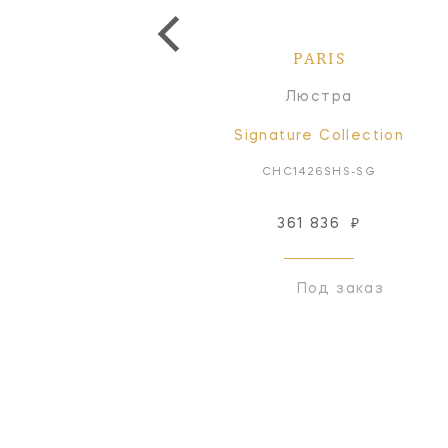
PARIS
PARIS
Люстра
Люстра
Signature Collection
Signature Collection
CHC1426PS-SG
CHC1426SHS-SG
361 836
₽
Снят с производства
Под заказ