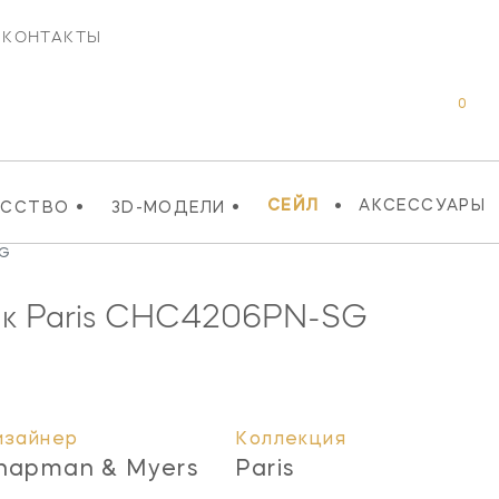
КОНТАКТЫ
0
•
•
•
СЕЙЛ
АКСЕССУАРЫ
УССТВО
3D-МОДЕЛИ
SG
к Paris
CHC4206PN-SG
изайнер
Коллекция
hapman & Myers
Paris