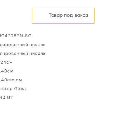
Товар под заказ
HC4206PN-SG
лированный никель
лированный никель
.24см
.40см
.40cm см
eded Glass
40 Вт