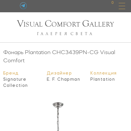
0
V
C
G
ISUAL
OMFORT
ALLERY
ГАЛЕРЕЯ
СВЕТА
Фонарь Plantation
CHC3439PN-CG
Visual
Comfort
Бренд
Дизайнер
Коллекция
Signature
E. F. Chapman
Plantation
Collection