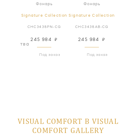
ный
Фонарь
Фонарь
Ф
ьник
ollection
Signature Collection
Signature Collection
Signatur
AN-CG
CHC3438PN-CG
CHC3438AB-CG
CHC3
245 984
₽
245 984
₽
245
оизводства
Под заказ
Под заказ
VISUAL COMFORT В VISUAL
COMFORT GALLERY