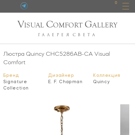
0
V
C
G
ISUAL
OMFORT
ALLERY
ГАЛЕРЕЯ
СВЕТА
Люстра Quincy
CHC5286AB-CA
Visual
Comfort
Бренд
Дизайнер
Коллекция
Signature
E. F. Chapman
Quincy
Collection