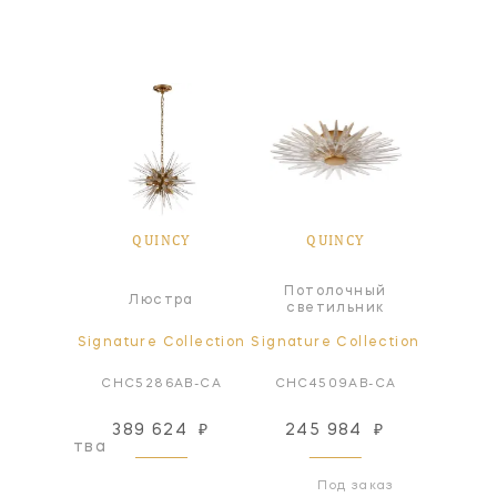
CY
QUINCY
QUINCY
Q
Потолочный
ер
Люстра
Л
светильник
ren Home
Signature Collection
Signature Collection
Signatur
VO-WP
CHC5286AB-CA
CHC4509AB-CA
CHC5
389 624
₽
245 984
₽
389
оизводства
Под заказ