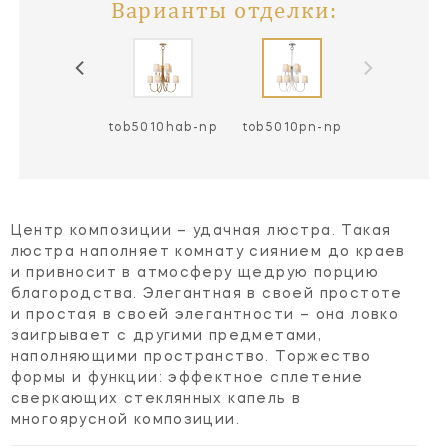
Варианты отделки:
ob5010bz-np
tob5010hab-np
tob5010pn-np
Центр композиции – удачная люстра. Такая
люстра наполняет комнату сиянием до краев
и привносит в атмосферу щедрую порцию
благородства. Элегантная в своей простоте
и простая в своей элегантности – она ловко
заигрывает с другими предметами,
наполняющими пространство. Торжество
формы и функции: эффектное сплетение
сверкающих стеклянных капель в
многоярусной композиции.