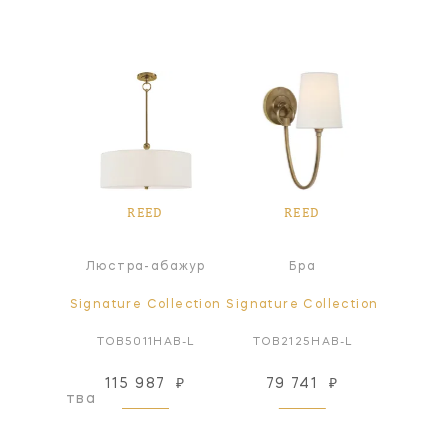
D
REED
REED
ра
Люстра-абажур
Бра
ollection
Signature Collection
Signature Collection
Signatur
HAB-NP
TOB5011HAB-L
TOB2125HAB-L
TOB2
115 987
₽
79 741
₽
98
оизводства