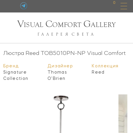
0
V
C
G
ISUAL
OMFORT
ALLERY
ГАЛЕРЕЯ
СВЕТА
Люстра Reed
TOB5010PN-NP
Visual Comfort
Бренд
Дизайнер
Коллекция
Signature
Thomas
Reed
Collection
O'Brien