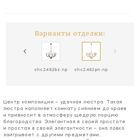
Варианты отделки:
c2462an-np
chc2462bz-np
chc2462pn-np
Центр композиции – удачная люстра. Такая
люстра наполняет комнату сиянием до краев
и привносит в атмосферу щедрую порцию
благородства. Элегантная в своей простоте
и простая в своей элегантности – она ловко
заигрывает с другими предметами,