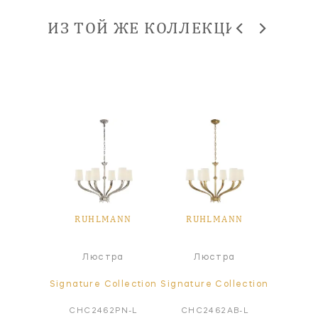
ИЗ ТОЙ ЖЕ КОЛЛЕКЦИИ
ANN
RUHLMANN
RUHLMANN
RU
Под
ра
Люстра
Люстра
све
ollection
Signature Collection
Signature Collection
Signatur
AB-NP
CHC2462PN-L
CHC2462AB-L
CHC5