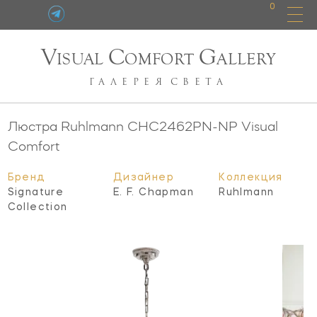
0
V
C
G
ISUAL
OMFORT
ALLERY
ГАЛЕРЕЯ
СВЕТА
Люстра Ruhlmann
CHC2462PN-NP
Visual
Comfort
Бренд
Дизайнер
Коллекция
Signature
E. F. Chapman
Ruhlmann
Collection