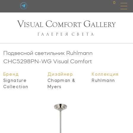
0
V
C
G
ISUAL
OMFORT
ALLERY
ГАЛЕРЕЯ
СВЕТА
Подвесной светильник Ruhlmann
CHC5298PN-WG
Visual Comfort
Бренд
Дизайнер
Коллекция
Signature
Chapman &
Ruhlmann
Collection
Myers