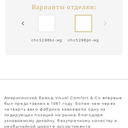
Варианты отделки:
c5298ab-wg
chc5298bz-wg
chc5298pn-wg
Американский бренд Visual Comfort & Co впервые
был представлен в 1987 году. Более чем через
четверть века фабрика завоевала одну из
лидирующих позиций на рынке благодаря
узнаваемому дизайну, безупречному качеству и
необычайной широте ассортимента.