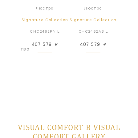
Под
ра
Люстра
Люстра
све
ollection
Signature Collection
Signature Collection
Signatur
AB-NP
CHC2462PN-L
CHC2462AB-L
CHC5
407 579
₽
407 579
₽
158
оизводства
VISUAL COMFORT В VISUAL
COMFORT GALLERY