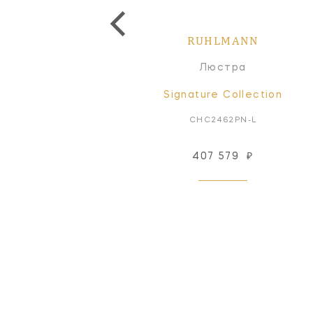
RUHLMANN
RUHLMANN
Люстра
Люстра
Signature Collection
Signature Collection
CHC2461AB-NP
CHC2462PN-L
407 579
₽
Снят с производства