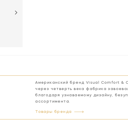
CHC5300PN-
WG
Американский бренд Visual Comfort & 
через четверть века фабрика завоева
благодаря узнаваемому дизайну, безу
ассортимента.
Товары бренда