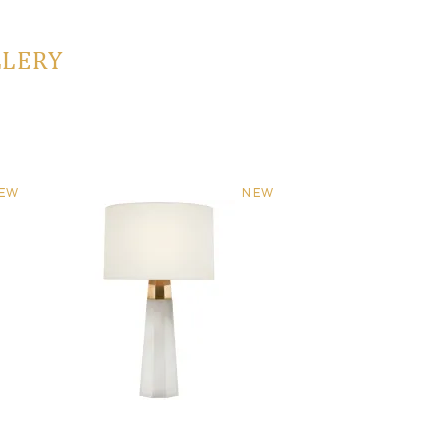
LLERY
EW
NEW