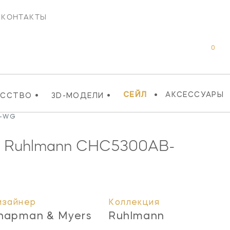
КОНТАКТЫ
0
•
•
•
СЕЙЛ
АКСЕССУАРЫ
УССТВО
3D-МОДЕЛИ
B-WG
к Ruhlmann
CHC5300AB-
изайнер
Коллекция
hapman & Myers
Ruhlmann