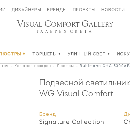
ИИ
ДИЗАЙНЕРЫ
БРЕНДЫ
ПРОЕКТЫ
НОВОСТИ
V
C
G
ISUAL
OMFORT
ALLERY
ГАЛЕРЕЯ
СВЕТА
•
•
•
ЛЮСТРЫ
ТОРШЕРЫ
УЛИЧНЫЙ СВЕТ
ИСК
вная
-
Каталог товаров
-
Люстры
-
Ruhlmann CHC 5300A
Подвесной светильни
WG
Visual Comfort
Бренд
Д
Signature Collection
C