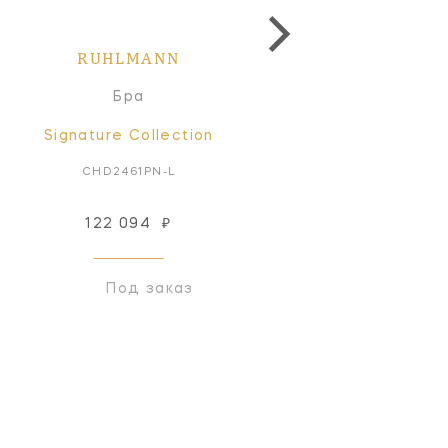
RUHLMANN
RUHLMANN
Бра
Бра
Signature Collection
Signature Collectio
CHD2461PN-L
CHD2460PN-L
122 094
₽
73 616
₽
Под заказ
Под заказ