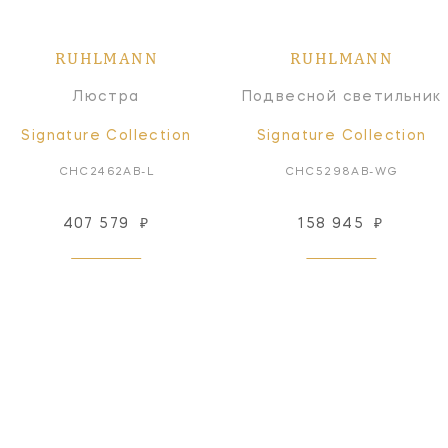
RUHLMANN
RUHLMANN
Люстра
Подвесной светильник
Signature Collection
Signature Collection
CHC2462AB-L
CHC5298AB-WG
407 579
₽
158 945
₽