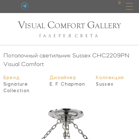
0
V
C
G
ISUAL
OMFORT
ALLERY
ГАЛЕРЕЯ
СВЕТА
Потолочный светильник Sussex
CHC2209PN
Visual Comfort
Бренд
Дизайнер
Коллекция
Signature
E. F. Chapman
Sussex
Collection