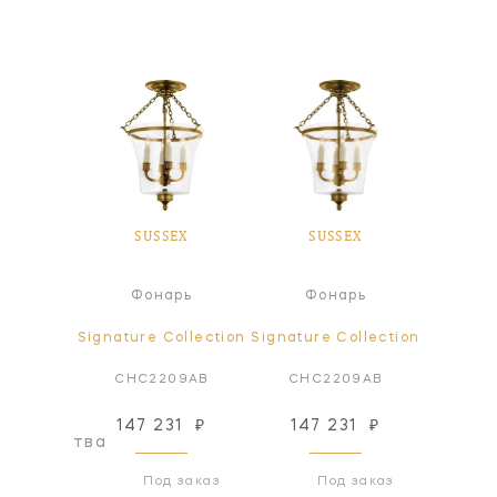
EX
SUSSEX
SUSSEX
S
Пот
а
Фонарь
Фонарь
све
ollection
Signature Collection
Signature Collection
Signatur
84SN
CHC2209AB
CHC2209AB
CHC
147 231
₽
147 231
₽
147
оизводства
Под заказ
Под заказ