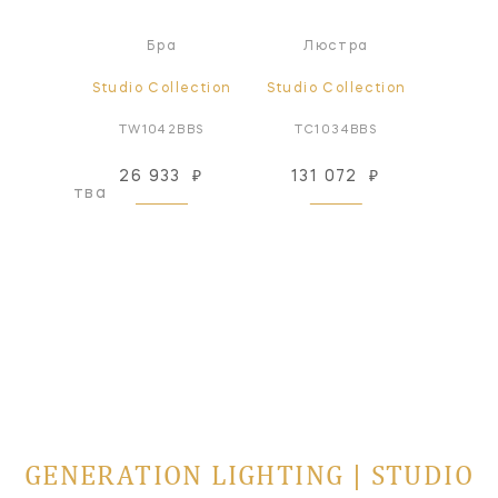
ер
Бра
Люстра
lection
Studio Collection
Studio Collection
Studio
BBS1*
TW1042BBS
TC1034BBS
TV1
26 933
₽
131 072
₽
44
оизводства
GENERATION LIGHTING | STUDIO