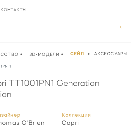
КОНТАКТЫ
0
•
•
•
СЕЙЛ
АКСЕССУАРЫ
УССТВО
3D-МОДЕЛИ
1PN 1
ri
TT1001PN1
Generation
tion
изайнер
Коллекция
homas O'Brien
Capri