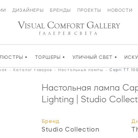
ИИ
ДИЗАЙНЕРЫ
БРЕНДЫ
ПРОЕКТЫ
НОВОСТИ
V
C
G
ISUAL
OMFORT
ALLERY
ГАЛЕРЕЯ
СВЕТА
•
•
•
ЛЮСТРЫ
ТОРШЕРЫ
УЛИЧНЫЙ СВЕТ
ИСК
ная
-
Каталог товаров
-
Настольные лампы
-
Capri TT 100
Настольная лампа Cap
Lighting | Studio Collec
Бренд
Д
Studio Collection
T