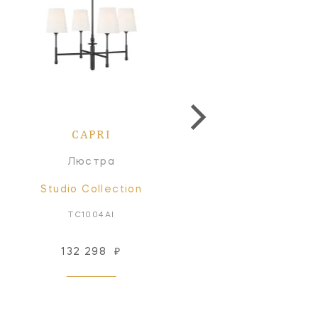
CAPRI
CAPRI
Люстра
Торшер
Studio Collection
Studio Collection
TC1004AI
TT1012AI1
132 298
₽
117 800
₽