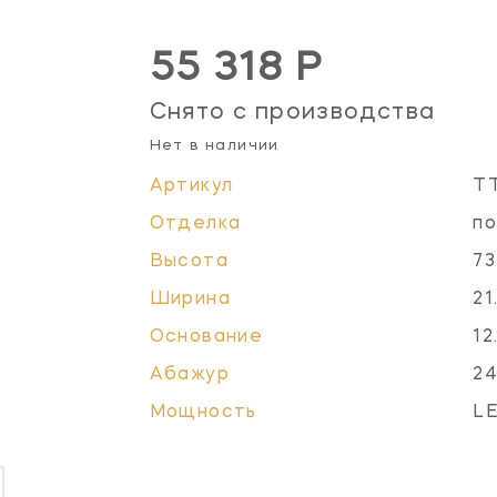
55 318 Р
Снято с производства
Нет в наличии
Артикул
T
Отделка
по
Высота
73
Ширина
21
Основание
12
Абажур
24
Мощность
L