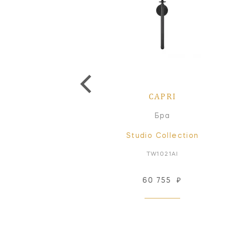
CAPRI
CAPRI
одвесной светильник
Бра
Studio Collection
Studio Collection
TP1041PN
TW1021AI
60 755
₽
Снят с производства