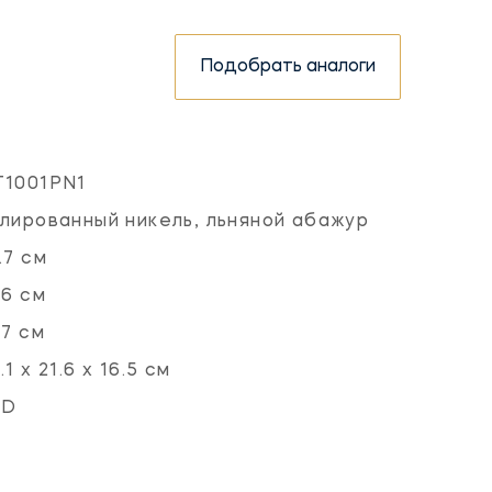
Подобрать аналоги
T1001PN1
лированный никель, льняной абажур
.7 см
.6 см
.7 см
.1 х 21.6 х 16.5 см
ED