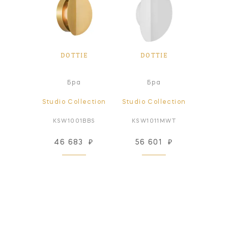
IE
DOTTIE
DOTTIE
D
чный
Бра
Бра
ьник
lection
Studio Collection
Studio Collection
Studio
4MWT
KSW1001BBS
KSW1011MWT
KSW
93
₽
46 683
₽
56 601
₽
56
 заказ