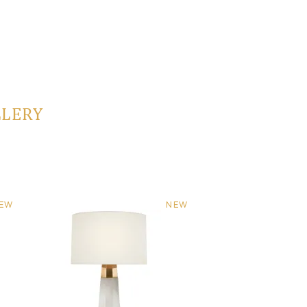
LLERY
EW
NEW