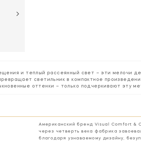
ARN3401HAB-
WHT
вещения и теплый рассеянный свет – эти мелочи д
превращает светильник в компактное произведени
ыкновенные оттенки – только подчеркивают эту ме
Американский бренд Visual Comfort & 
через четверть века фабрика завоева
благодаря узнаваемому дизайну, безу