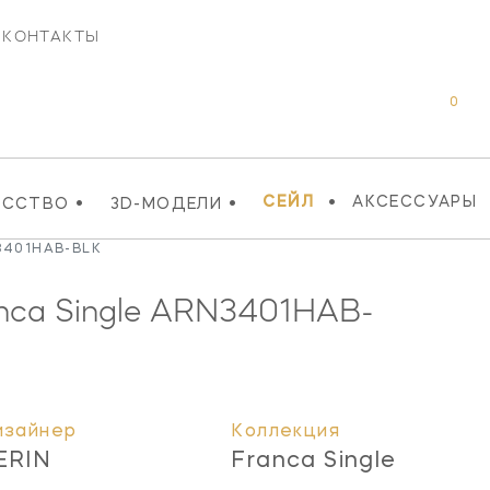
КОНТАКТЫ
0
•
•
•
СЕЙЛ
АКСЕССУАРЫ
УССТВО
3D-МОДЕЛИ
 3401HAB-BLK
nca Single
ARN3401HAB-
изайнер
Коллекция
ERIN
Franca Single