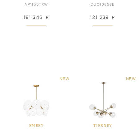
AP1186TXW
DJC1035SB
181 346
₽
121 239
₽
NEW
NEW
EMERY
TIERNEY