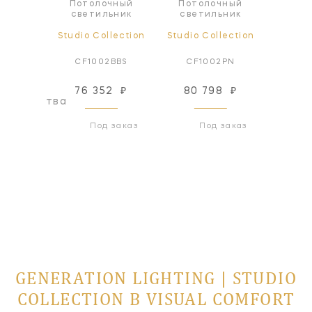
чный
Потолочный
Потолочный
Под
ьник
светильник
светильник
све
lection
Studio Collection
Studio Collection
Studio
BBS*
CF1002BBS
CF1002PN
CP1
76 352
₽
80 798
₽
60
оизводства
Под заказ
Под заказ
GENERATION LIGHTING | STUDIO
COLLECTION В VISUAL COMFORT