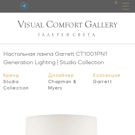
0
V
C
G
ISUAL
OMFORT
ALLERY
ГАЛЕРЕЯ
СВЕТА
Настольная лампа Garrett
CT1001PN1
Generation Lighting | Studio Collection
Бренд
Дизайнер
Коллекция
Studio
Chapman &
Garrett
Collection
Myers