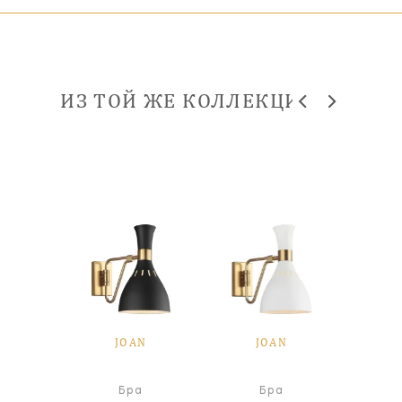
ИЗ ТОЙ ЖЕ КОЛЛЕКЦИИ
N
JOAN
JOAN
Под
я лампа
Бра
Бра
све