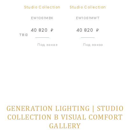
lection
Studio Collection
Studio Collection
Studio
MWT1
EW1061MBK
EW1061MWT
EP1
40 820
₽
40 820
₽
40
оизводства
Под заказ
Под заказ
GENERATION LIGHTING | STUDIO
COLLECTION В VISUAL COMFORT
GALLERY