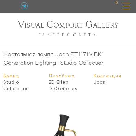
0
V
C
G
ISUAL
OMFORT
ALLERY
ГАЛЕРЕЯ
СВЕТА
Настольная лампа Joan
ET1171MBK1
Generation Lighting | Studio Collection
Бренд
Дизайнер
Коллекция
Studio
ED Ellen
Joan
Collection
DeGeneres