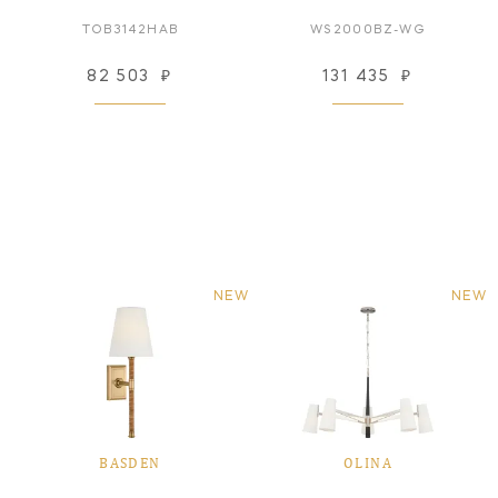
TOB3142HAB
WS2000BZ-WG
82 503
₽
131 435
₽
NEW
NEW
BASDEN
OLINA