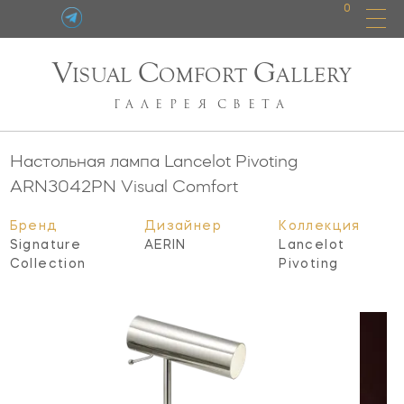
0
V
C
G
ISUAL
OMFORT
ALLERY
ГАЛЕРЕЯ
СВЕТА
Настольная лампа Lancelot Pivoting
ARN3042PN
Visual Comfort
Бренд
Дизайнер
Коллекция
Signature
AERIN
Lancelot
Collection
Pivoting