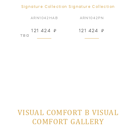
ollection
Signature Collection
Signature Collection
Signatur
2HAB
ARN1042HAB
ARN1042PN
ARN
121 424
₽
121 424
₽
84
оизводства
VISUAL COMFORT В VISUAL
COMFORT GALLERY