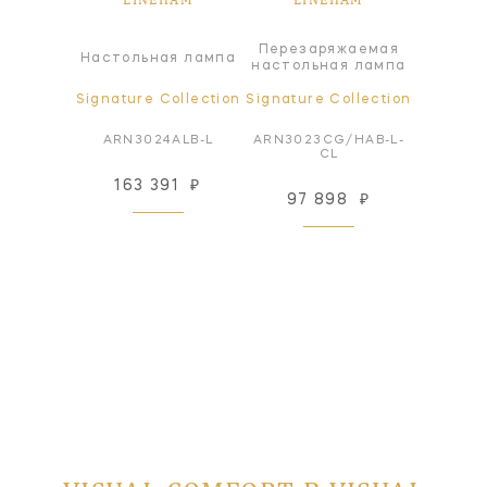
жаемая
Перезаряжаемая
Перез
Настольная лампа
я лампа
настольная лампа
настол
ollection
Signature Collection
Signature Collection
Signatur
LB-L-CL
ARN3024ALB-L
ARN3023CG/HAB-L-
ARN302
CL
10
₽
163 391
₽
97
97 898
₽
 заказ