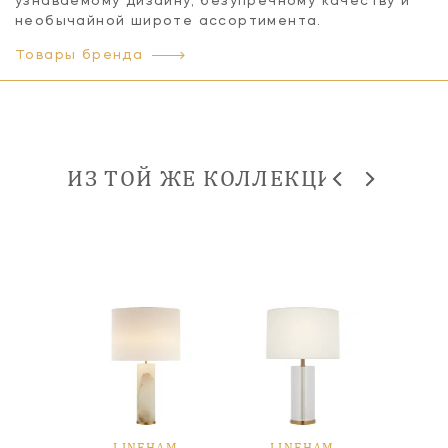
узнаваемому дизайну, безупречному качеству и
необычайной широте ассортимента.
Товары бренда
ИЗ ТОЙ ЖЕ КОЛЛЕКЦИИ
HAM
LINEHAM
LINEHAM
LI