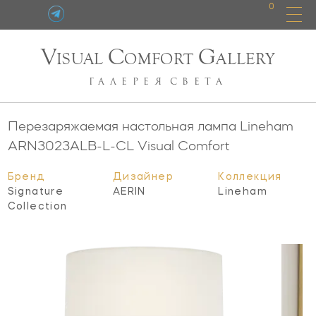
0
V
C
G
ISUAL
OMFORT
ALLERY
ГАЛЕРЕЯ
СВЕТА
Перезаряжаемая настольная лампа Lineham
ARN3023ALB-L-CL
Visual Comfort
Бренд
Дизайнер
Коллекция
Signature
AERIN
Lineham
Collection