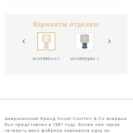
Варианты отделки:
n3660prw-l
arn3660ivo-l
arn3660pbc-l
arn3660sbm
Американский бренд Visual Comfort & Co впервые
был представлен в 1987 году. Более чем через
четверть века фабрика завоевала одну из