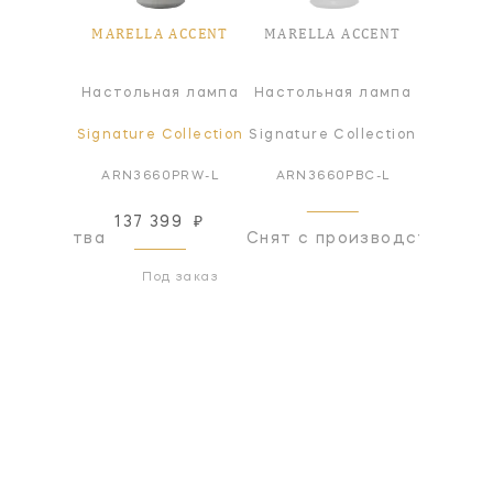
ACCENT
MARELLA ACCENT
MARELLA ACCENT
MAREL
я лампа
Настольная лампа
Настольная лампа
Настол
ollection
Signature Collection
Signature Collection
Signatur
SBM-L
ARN3660PRW-L
ARN3660PBC-L
ARN3
137 399
₽
оизводства
Снят с производства
Снят с
Под заказ