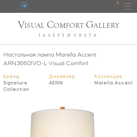
0
V
C
G
ISUAL
OMFORT
ALLERY
ГАЛЕРЕЯ
СВЕТА
Настольная лампа Marella Accent
ARN3660IVO-L
Visual Comfort
Бренд
Дизайнер
Коллекция
Signature
AERIN
Marella Accent
Collection