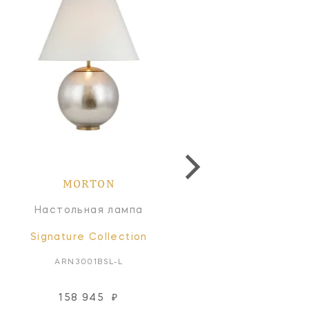
MORTON
MORTON
Настольная лампа
Настольная лампа
Signature Collection
Signature Collectio
ARN3001BSL-L
ARN3001CG-L
158 945
₽
163 391
₽