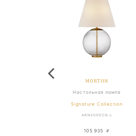
MORTON
MORTON
Настольная лампа
Настольная лампа
Signature Collection
Signature Collection
ARN3001G-L
ARN3000CG-L
163 391
₽
105 935
₽