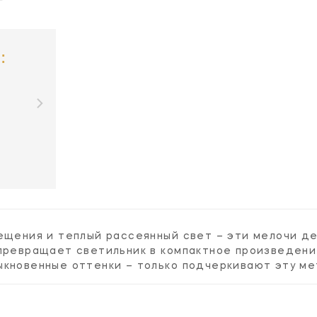
:
вещения и теплый рассеянный свет – эти мелочи д
превращает светильник в компактное произведени
ыкновенные оттенки – только подчеркивают эту ме