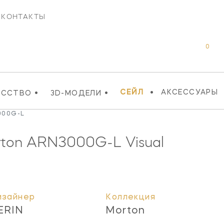
КОНТАКТЫ
0
•
•
•
СЕЙЛ
АКСЕССУАРЫ
УССТВО
3D-МОДЕЛИ
000G-L
rton
ARN3000G-L
Visual
изайнер
Коллекция
ERIN
Morton