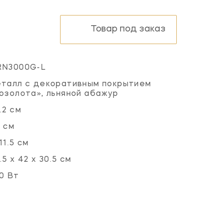
Товар под заказ
RN3000G-L
талл с декоративным покрытием
озолота», льняной абажур
.2 см
 см
11.5 см
.5 x 42 x 30.5 см
0 Вт