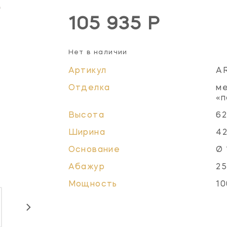
105 935 Р
Нет в наличии
Артикул
A
Отделка
ме
«п
Высота
62
Ширина
42
Основание
Ø 
Абажур
25
Мощность
10