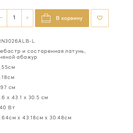
В корзину
RN3026ALB-L
ебастр и состаренная латунь,
няной абажур
.55см
.18см
.97 см
.6 х 43.1 х 30.5 см
40 Вт
.64см x 43.18см x 30.48см