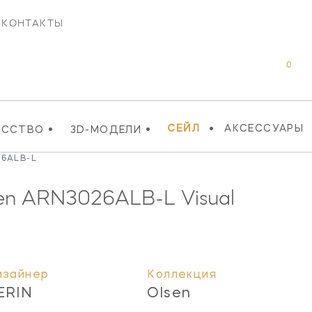
КОНТАКТЫ
0
•
•
•
СЕЙЛ
АКСЕССУАРЫ
УССТВО
3D-МОДЕЛИ
26ALB-L
en
ARN3026ALB-L
Visual
изайнер
Коллекция
ERIN
Olsen