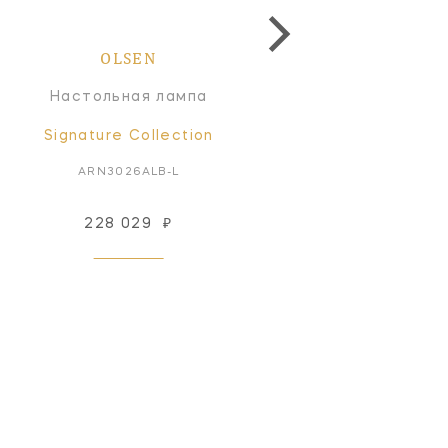
OLSEN
OLSEN
Настольная лампа
Настольная лампа
Signature Collection
Signature Collectio
ARN3026ALB-L
ARN3026CG/PN-L
228 029
₽
231 620
₽
Под заказ