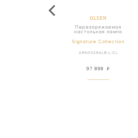
OLSEN
OLSEN
Перезаряжаемая
Перезаряжаемая
настольная лампа
настольная лампа
Signature Collection
Signature Collection
ARN3026ALB-L-CL
ARN3028ALB-L-CL
253 166
₽
97 898
₽
Под заказ