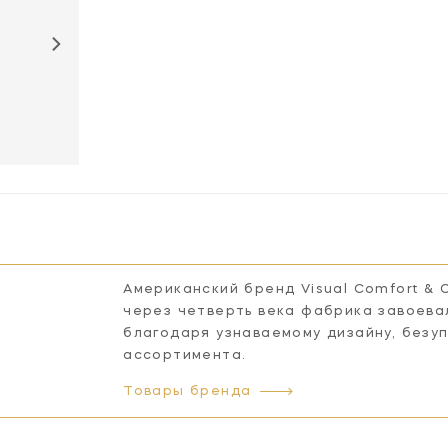
ARN3026CG /
PN-L
Американский бренд Visual Comfort & 
через четверть века фабрика завоева
благодаря узнаваемому дизайну, безу
ассортимента.
Товары бренда