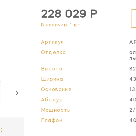
228 029 Р
В наличии: 1 шт.
Артикул
A
Отделка
ал
ль
Высота
82
Ширина
43
Основание
13
Абажур
40
Мощность
2/
Плафон
40
: