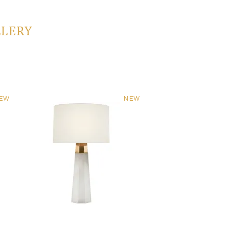
LLERY
EW
NEW