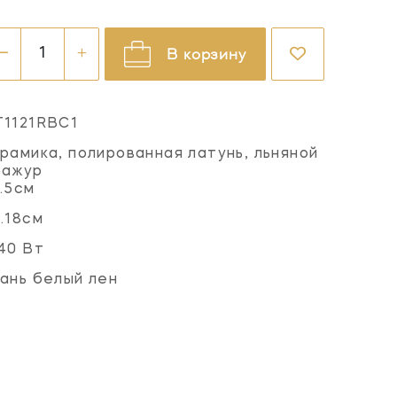
В корзину
T1121RBC1
рамика, полированная латунь, льняной
бажур
.5см
.18см
40 Вт
ань белый лен