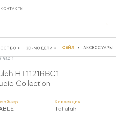
КОНТАКТЫ
0
•
•
•
СЕЙЛ
АКСЕССУАРЫ
УССТВО
3D-МОДЕЛИ
21RBC 1
ulah
HT1121RBC1
udio Collection
изайнер
Коллекция
ABLE
Tallulah