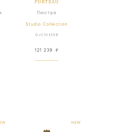
PORTEAU
к
Люстра
Studio Collection
DJC1035SB
121 239
₽
EW
NEW