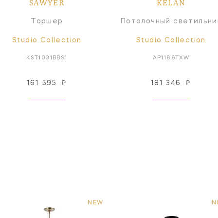
SAWYER
KELAN
Торшер
Потолочный светильни
Studio Collection
Studio Collection
KST1031BBS1
AP1186TXW
161 595
₽
181 346
₽
NEW
N