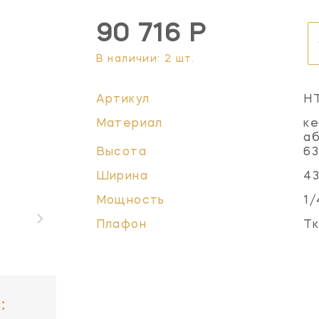
90 716 Р
В наличии: 2 шт.
Артикул
H
Материал
ке
а
Высота
63
Ширина
43
Мощность
1/
Плафон
Тк
: