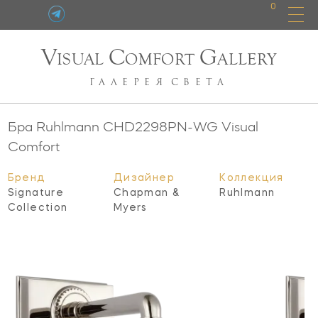
0
V
C
G
ISUAL
OMFORT
ALLERY
ГАЛЕРЕЯ
СВЕТА
Бра Ruhlmann
CHD2298PN-WG
Visual
Comfort
Бренд
Дизайнер
Коллекция
Signature
Chapman &
Ruhlmann
Collection
Myers