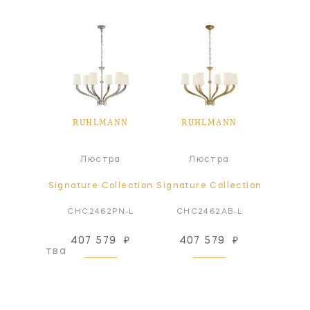
ANN
RUHLMANN
RUHLMANN
RU
Под
ра
Люстра
Люстра
све
ollection
Signature Collection
Signature Collection
Signatur
AB-NP
CHC2462PN-L
CHC2462AB-L
CHC5
407 579
₽
407 579
₽
158
оизводства