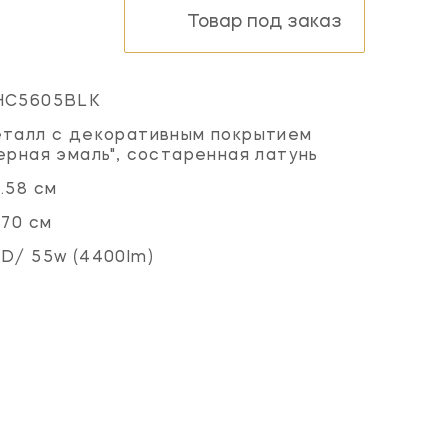
Товар под заказ
HC5605BLK
талл с декоративным покрытием
ерная эмаль", состаренная латунь
.58 см
.70 см
D/ 55w (4400lm)