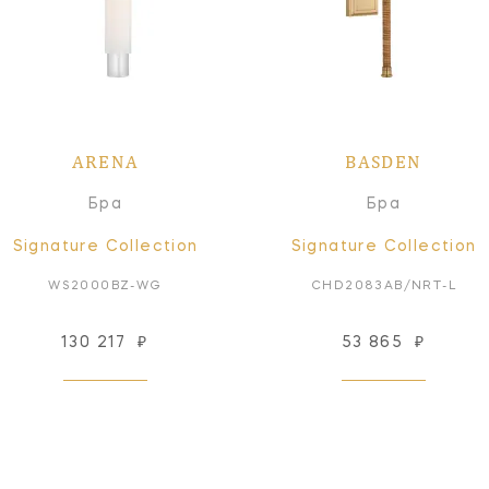
ARENA
BASDEN
Бра
Бра
Signature Collection
Signature Collection
WS2000BZ-WG
CHD2083AB/NRT-L
130 217
₽
53 865
₽