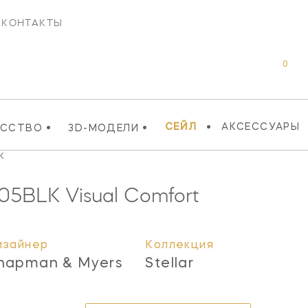
КОНТАКТЫ
0
•
•
•
СЕЙЛ
АКСЕССУАРЫ
УССТВО
3D-МОДЕЛИ
K
05BLK
Visual Comfort
изайнер
Коллекция
hapman & Myers
Stellar