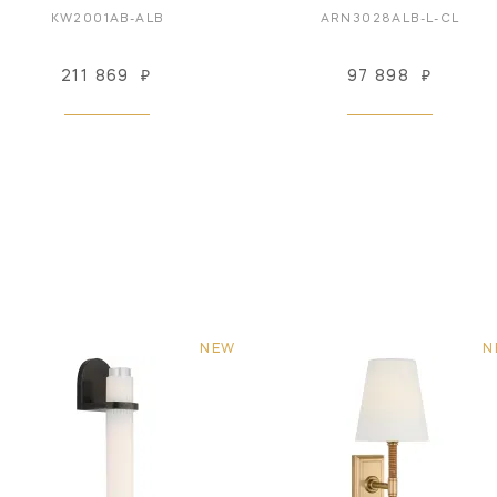
KW2001AB-ALB
ARN3028ALB-L-CL
211 869
₽
97 898
₽
NEW
N