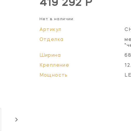
419 292 Р
Нет в наличии
Артикул
C
Отделка
ме
"ч
Ширина
68
Крепление
12
Мощность
LE