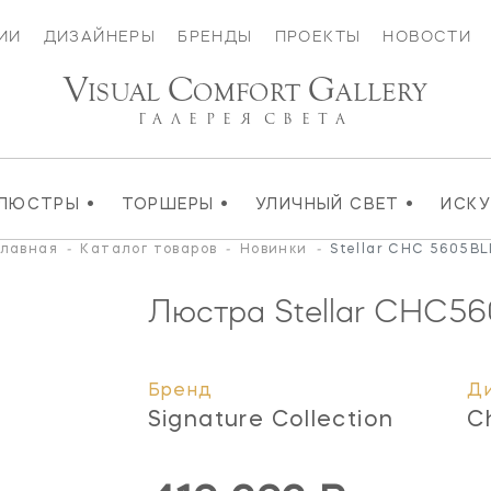
ИИ
ДИЗАЙНЕРЫ
БРЕНДЫ
ПРОЕКТЫ
НОВОСТИ
V
C
G
ISUAL
OMFORT
ALLERY
ГАЛЕРЕЯ
СВЕТА
•
•
•
ЛЮСТРЫ
ТОРШЕРЫ
УЛИЧНЫЙ СВЕТ
ИСК
Главная
-
Каталог товаров
-
Новинки
-
Stellar CHC 5605BL
Люстра Stellar
CHC56
Бренд
Д
Signature Collection
C