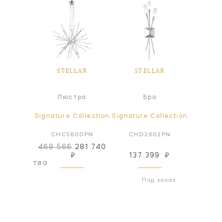
LAR
STELLAR
STELLAR
ST
ра
Люстра
Бра
ollection
Signature Collection
Signature Collection
Signatur
05PN
CHC5600PN
CHD2602PN
CH
469 566
281 740
₽
137 399
₽
137
оизводства
Под заказ