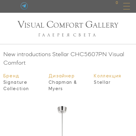
0
V
C
G
ISUAL
OMFORT
ALLERY
ГАЛЕРЕЯ
СВЕТА
New introductions Stellar
CHC5607PN
Visual
Comfort
Бренд
Дизайнер
Коллекция
Signature
Chapman &
Stellar
Collection
Myers