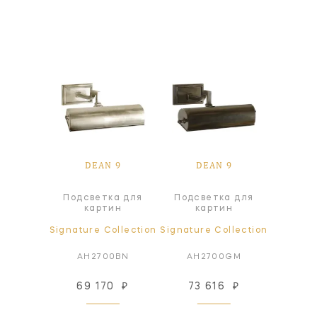
 9
DEAN 9
DEAN 9
D
ка для
Подсветка для
Подсветка для
Подсв
ин
картин
картин
к
ollection
Signature Collection
Signature Collection
Signatur
0NB
AH2700BN
AH2700GM
AH
16
₽
69 170
₽
73 616
₽
69