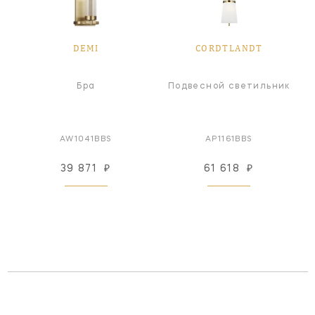
DEMI
CORDTLANDT
Бра
Подвесной светильник
AW1041BBS
AP1161BBS
39 871
₽
61 618
₽