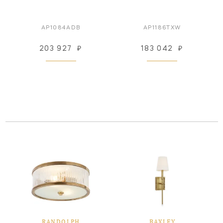
AP1084ADB
AP1186TXW
203 927
₽
183 042
₽
RANDOLPH
BAXLEY