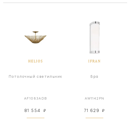
HELIOS
IFRAN
Потолочный светильник
Бра
AF1083ADB
AW1142PN
81 554
₽
71 629
₽