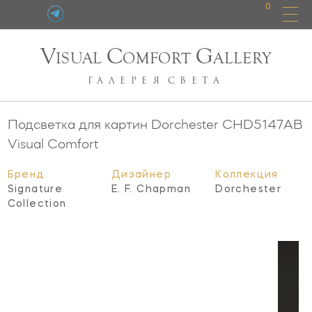
0
V
C
G
ISUAL
OMFORT
ALLERY
ГАЛЕРЕЯ
СВЕТА
Подсветка для картин Dorchester
CHD5147AB
Visual Comfort
Бренд
Дизайнер
Коллекция
Signature
E. F. Chapman
Dorchester
Collection