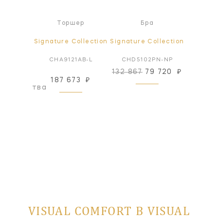
а
Торшер
Бра
ollection
Signature Collection
Signature Collection
Signatur
AN-SC
CHA9121AB-L
CHD5102PN-NP
CHD5
132 867
79 720
₽
132 86
187 673
₽
оизводства
VISUAL COMFORT В VISUAL