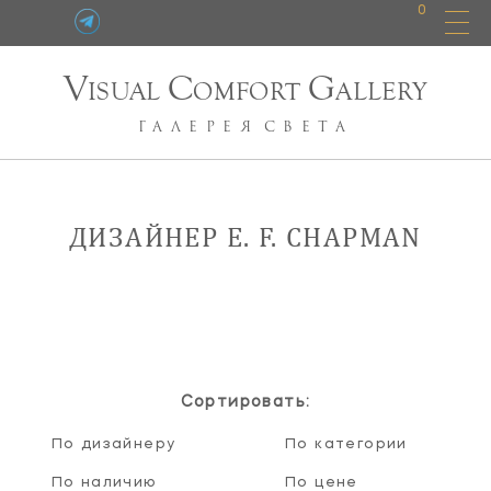
0
V
C
G
ISUAL
OMFORT
ALLERY
ГАЛЕРЕЯ
СВЕТА
ДИЗАЙНЕР E. F. CHAPMAN
Сортировать:
По дизайнеру
По категории
По наличию
По цене