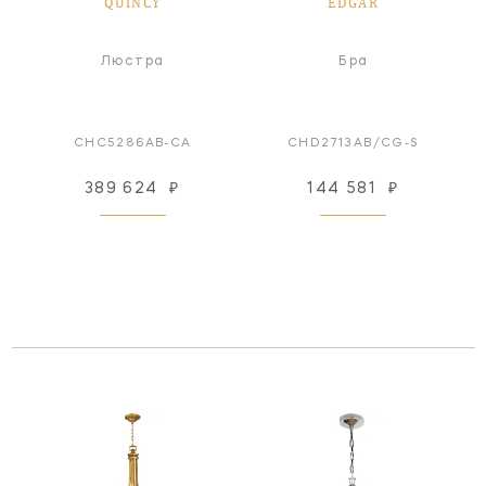
QUINCY
EDGAR
Люстра
Бра
CHC5286AB-CA
CHD2713AB/CG-S
389 624
₽
144 581
₽