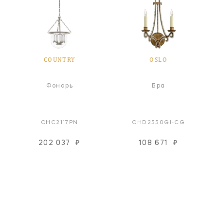
COUNTRY
OSLO
Фонарь
Бра
CHC2117PN
CHD2550GI-CG
202 037
₽
108 671
₽