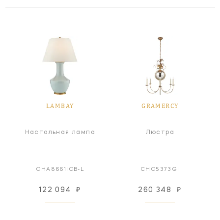
LAMBAY
GRAMERCY
Настольная лампа
Люстра
CHA8661ICB-L
CHC5373GI
122 094
₽
260 348
₽