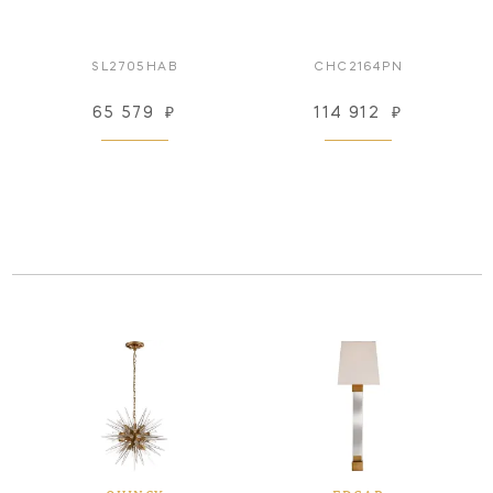
SL2705HAB
CHC2164PN
65 579
₽
114 912
₽