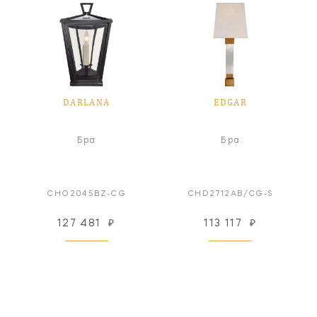
DARLANA
EDGAR
Бра
Бра
CHO2045BZ-CG
CHD2712AB/CG-S
127 481
₽
113 117
₽