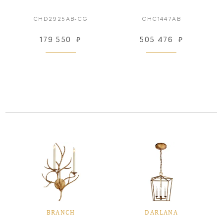
CHD2925AB-CG
CHC1447AB
179 550
₽
505 476
₽
BRANCH
DARLANA