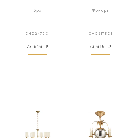
Бра
Фонарь
CHD2470GI
CHC2175GI
73 616
₽
73 616
₽