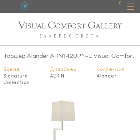
0
V
C
G
ISUAL
OMFORT
ALLERY
ГАЛЕРЕЯ
СВЕТА
Торшер Alander
ARN1420PN-L
Visual Comfort
Бренд
Дизайнер
Коллекция
Signature
AERIN
Alander
Collection