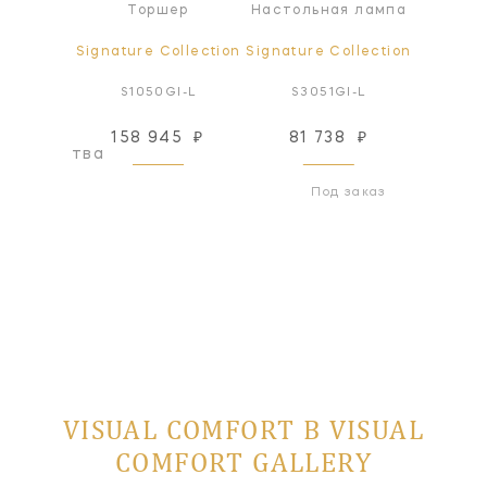
ра
Торшер
Настольная лампа
ollection
Signature Collection
Signature Collection
Modern 
8BR-L
S1050GI-L
S3051GI-L
702OWA
158 945
₽
81 738
₽
96
оизводства
Под заказ
VISUAL COMFORT В VISUAL
COMFORT GALLERY