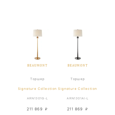
ONT
BEAUMONT
BEAUMONT
BE
а
Торшер
Торшер
Настол
ollection
Signature Collection
Signature Collection
Signatur
1AI-L
ARN1301G-L
ARN1301AI-L
ARN
07
₽
211 869
₽
211 869
₽
97