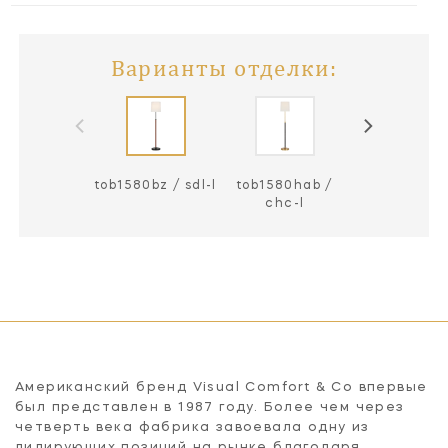
Варианты отделки:
tob1580bz / sdl-l
tob1580hab /
chc-l
Американский бренд Visual Comfort & Co впервые
был представлен в 1987 году. Более чем через
четверть века фабрика завоевала одну из
лидирующих позиций на рынке благодаря