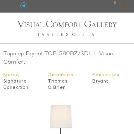
0
V
C
G
ISUAL
OMFORT
ALLERY
ГАЛЕРЕЯ
СВЕТА
Торшер Bryant
TOB1580BZ/SDL-L
Visual
Comfort
Бренд
Дизайнер
Коллекция
Signature
Thomas
Bryant
Collection
O'Brien