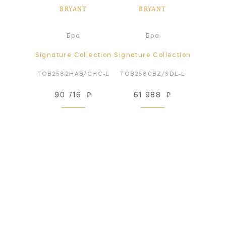
NT
BRYANT
BRYANT
B
а
Бра
Бра
ollection
Signature Collection
Signature Collection
Signatur
BZ-WG
TOB2582HAB/CHC-L
TOB2580BZ/SDL-L
TOB2
43
₽
90 716
₽
61 988
₽
40
 заказ