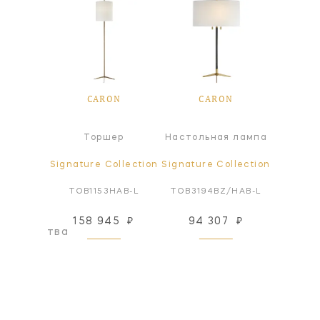
ON
CARON
CARON
C
ра
Торшер
Настольная лампа
Т
ollection
Signature Collection
Signature Collection
Signatur
PN-NP
TOB1153HAB-L
TOB3194BZ/HAB-L
TOB115
158 945
₽
94 307
₽
158
оизводства