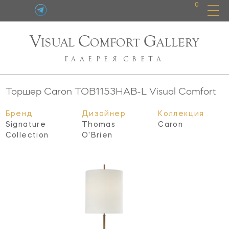
0
V
C
G
ISUAL
OMFORT
ALLERY
ГАЛЕРЕЯ
СВЕТА
Торшер Caron
TOB1153HAB-L
Visual Comfort
Бренд
Дизайнер
Коллекция
Signature
Thomas
Caron
Collection
O'Brien