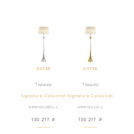
ER
DOVER
DOVER
D
а
Торшер
Торшер
Настол
ollection
Signature Collection
Signature Collection
Signatur
2AI-L
ARN1002BSL-L
ARN1002G-L
ARN
38
₽
130 217
₽
130 217
₽
94