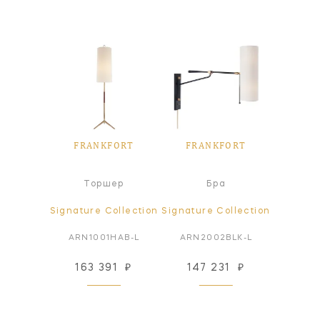
FORT
FRANKFORT
FRANKFORT
FRA
а
Торшер
Бра
Т
ollection
Signature Collection
Signature Collection
Signatur
HAB-L
ARN1001HAB-L
ARN2002BLK-L
ARN1
31
₽
163 391
₽
147 231
₽
163
 заказ