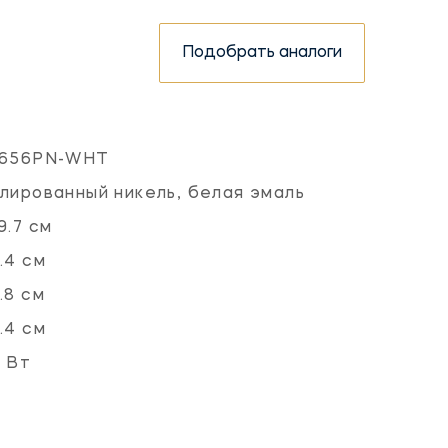
Подобрать аналоги
1656PN-WHT
лированный никель, белая эмаль
9.7 см
.4 см
.8 см
.4 см
 Вт