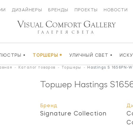
ИИ
ДИЗАЙНЕРЫ
БРЕНДЫ
ПРОЕКТЫ
НОВОСТИ
V
C
G
ISUAL
OMFORT
ALLERY
ГАЛЕРЕЯ
СВЕТА
•
•
•
ЛЮСТРЫ
ТОРШЕРЫ
УЛИЧНЫЙ СВЕТ
ИСК
авная
-
Каталог товаров
-
Торшеры
-
Hastings S 1656PN-
Торшер Hastings
S165
Бренд
Д
Signature Collection
C
C