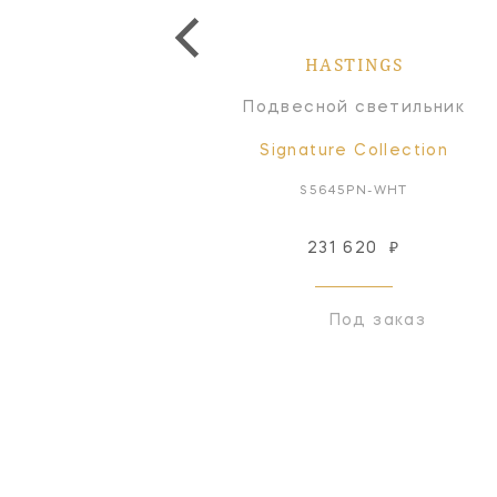
HASTINGS
HASTINGS
Бра
Подвесной светильник
Signature Collection
Signature Collection
S2645PN-BLK
S5645PN-WHT
231 620
₽
Снят с производства
Под заказ