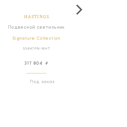
HASTINGS
HASTINGS
Подвесной светильник
Подвесной светильн
Signature Collection
Signature Collectio
S5647PN-WHT
S5647HAB-WHT
317 804
₽
317 804
₽
Под заказ
Под заказ