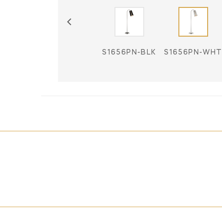
HAB-BLK
S1656HAB-
S1656PN-BLK
S1656PN-WH
WHT