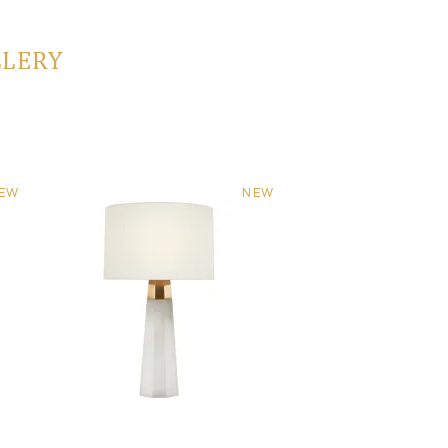
LLERY
EW
NEW