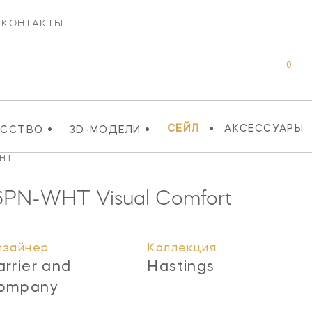
КОНТАКТЫ
0
•
•
•
СЕЙЛ
АКСЕССУАРЫ
УССТВО
3D-МОДЕЛИ
WHT
6PN-WHT
Visual Comfort
изайнер
Коллекция
arrier and
Hastings
ompany