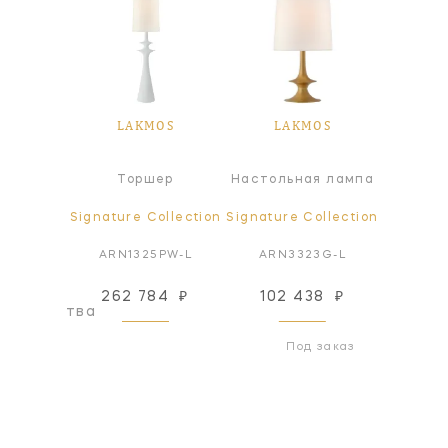
OS
LAKMOS
LAKMOS
L
я лампа
Торшер
Настольная лампа
Настол
ollection
Signature Collection
Signature Collection
Signatur
4G-L
ARN1325PW-L
ARN3323G-L
ARN3
262 784
₽
102 438
₽
102
оизводства
Под заказ