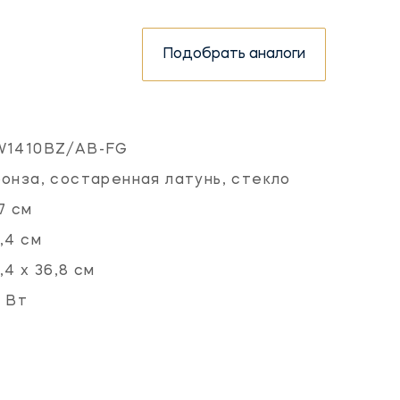
Подобрать аналоги
W1410BZ/AB-FG
онза, состаренная латунь, стекло
7 см
,4 см
,4 х 36,8 см
 Вт