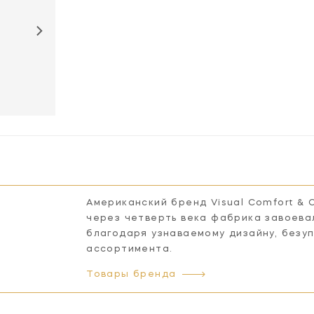
KW1410PN-FG
Американский бренд Visual Comfort & 
через четверть века фабрика завоева
благодаря узнаваемому дизайну, безу
ассортимента.
Товары бренда