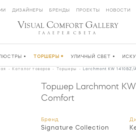
ИИ
ДИЗАЙНЕРЫ
БРЕНДЫ
ПРОЕКТЫ
НОВОСТИ
V
C
G
ISUAL
OMFORT
ALLERY
ГАЛЕРЕЯ
СВЕТА
•
•
•
ЛЮСТРЫ
ТОРШЕРЫ
УЛИЧНЫЙ СВЕТ
ИСК
ная
-
Каталог товаров
-
Торшеры
-
Larchmont KW 1410BZ/
Торшер Larchmont
KW
Comfort
Бренд
Д
Signature Collection
K