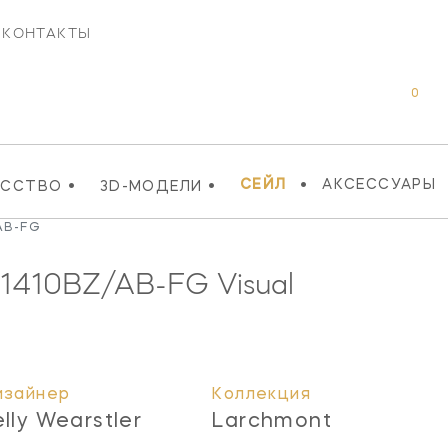
КОНТАКТЫ
0
•
•
•
СЕЙЛ
АКСЕССУАРЫ
УССТВО
3D-МОДЕЛИ
AB-FG
1410BZ/AB-FG
Visual
изайнер
Коллекция
elly Wearstler
Larchmont