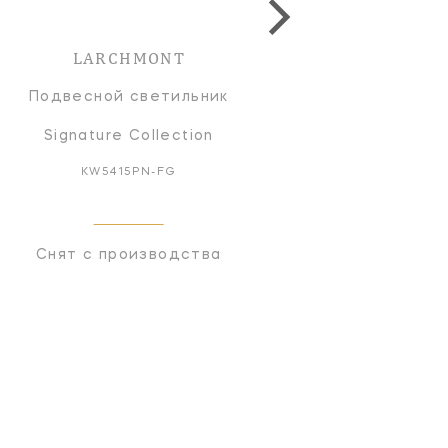
LARCHMONT
LARCHMONT
Подвесной светильник
Подвесной светильн
Signature Collection
Signature Collectio
KW5415PN-FG
KW5415AB-FG
Снят с производства
Снят с производств