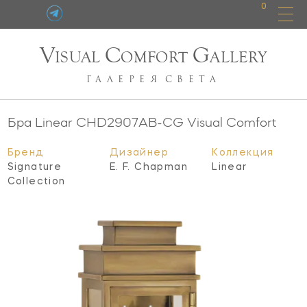
0
V
C
G
ISUAL
OMFORT
ALLERY
ГАЛЕРЕЯ
СВЕТА
Бра Linear
CHD2907AB-CG
Visual Comfort
Бренд
Дизайнер
Коллекция
Signature
E. F. Chapman
Linear
Collection