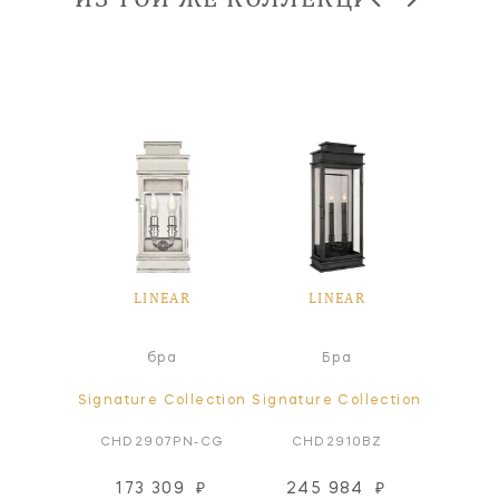
AR
LINEAR
LINEAR
L
а
бра
Бра
ollection
Signature Collection
Signature Collection
Signatur
10WZ
CHD2907PN-CG
CHD2910BZ
CHD
173 309
₽
245 984
₽
217