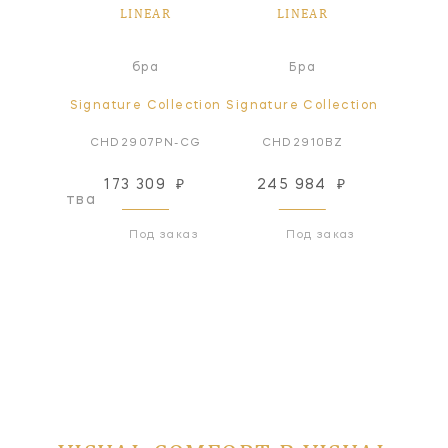
AR
LINEAR
LINEAR
L
а
бра
Бра
ollection
Signature Collection
Signature Collection
Signatur
10WZ
CHD2907PN-CG
CHD2910BZ
CHD
173 309
₽
245 984
₽
217
оизводства
Под заказ
Под заказ