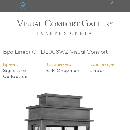
0
V
C
G
ISUAL
OMFORT
ALLERY
ГАЛЕРЕЯ
СВЕТА
Бра Linear
CHD2908WZ
Visual Comfort
Бренд
Дизайнер
Коллекция
Signature
E. F. Chapman
Linear
Collection