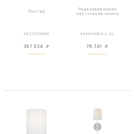
Перезаряжаемая
Люстра
настольная лампа
KSC11210BBS
KS3008BLS-L-CL
367 034
₽
79 741
₽