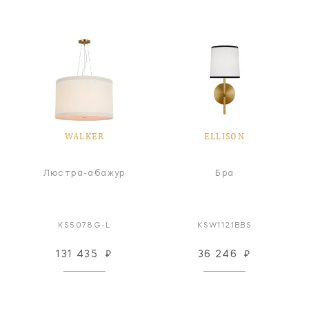
WALKER
ELLISON
Люстра-абажур
Бра
KS5078G-L
KSW1121BBS
131 435
₽
36 246
₽