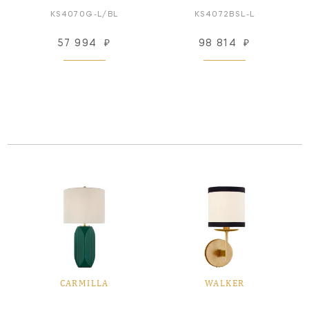
KS4070G-L/BL
KS4072BSL-L
57 994
₽
98 814
₽
CARMILLA
WALKER