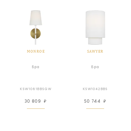
MONROE
SAWYER
Бра
Бра
KSW1081BBSGW
KSW1042BBS
30 809
₽
50 744
₽