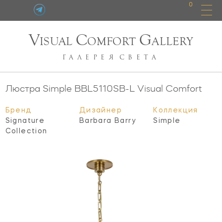
0
V
C
G
ISUAL
OMFORT
ALLERY
ГАЛЕРЕЯ
СВЕТА
Люстра Simple
BBL5110SB-L
Visual Comfort
Бренд
Дизайнер
Коллекция
Signature
Barbara Barry
Simple
Collection