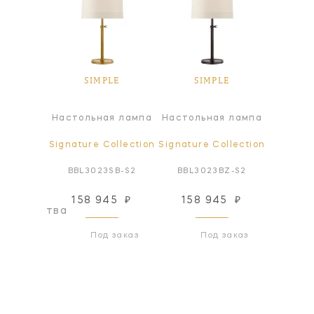
LE
SIMPLE
SIMPLE
S
абажур
Настольная лампа
Настольная лампа
Настол
ollection
Signature Collection
Signature Collection
Signatur
6SS-S
BBL3023SB-S2
BBL3023BZ-S2
BBL3
158 945
₽
158 945
₽
158
оизводства
Под заказ
Под заказ