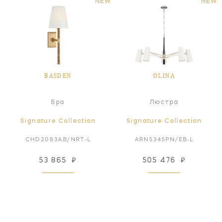
NEW
NEW
BASDEN
OLINA
Бра
Люстра
Signature Collection
Signature Collection
CHD2083AB/NRT-L
ARN5345PN/EB-L
53 865
₽
505 476
₽